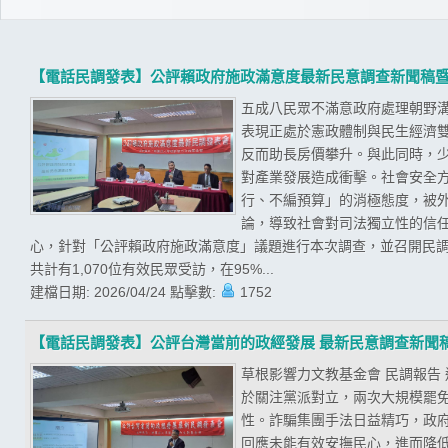
【電話民調發表】公評賴政府施政滿意度最新民意調查新聞稿
五成八民眾不滿意政府處理朝野溝
表現正處於憲政體制與民生經濟
反而助長房價攀升。與此同時，
對產業發展造成衝擊。社會安全
行、不編預算」的消極態度，被
論，導致社會對司法獨立性的信任
心，針對「公評賴政府施政滿意度」議題進行本次調查，並召開民調發
共計有1,070位有效民眾受訪，在95%...
建檔日期:
2026/04/24
點擊數:
1752
【電話民調發表】公評台灣當前的政經發展 最新民意調查新聞
草根影響力文教基金會 民調報告
於關注黨派對立，兩次大規模罷
性。詐騙集團手法日益精巧，政
回應未能有效安撫民心，進而降低