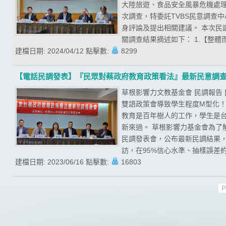
大陸旅遊、食品安全風暴危機處
次調查，特委託TVBS民意調查
身評論及提出相關建議。 本次民調期
關調查結果摘述如下： 1.【整體
建檔日期:
2024/04/12
點擊數:
8299
【電話民調發表】『民眾對蔡政府教育政策看法』最新民意調
草根影響力文教基金會 民調報告
雙語政策會導致學生程度M型化！
教育是百年樹人的工作，學生是
新來過。 草根影響力基金會為了
民調發表會，公布最新民調結果，且
訪，在95%信心水準、抽樣誤差約為
建檔日期:
2023/06/16
點擊數:
16803
P