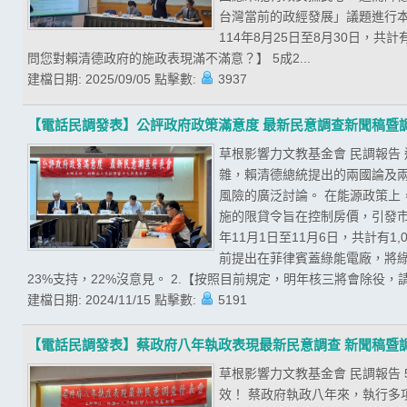
台灣當前的政經發展」議題進行
114年8月25日至8月30日，共
問您對賴清德政府的施政表現滿不滿意？】 5成2...
建檔日期:
2025/09/05
點擊數:
3937
【電話民調發表】公評政府政策滿意度 最新民意調查新聞稿暨
草根影響力文教基金會 民調報告
雜，賴清德總統提出的兩國論及
風險的廣泛討論。 在能源政策
施的限貸令旨在控制房價，引發市
年11月1日至11月6日，共計有
前提出在菲律賓蓋綠能電廠，將綠
23%支持，22%沒意見。 2.【按照目前規定，明年核三將會除役，請
建檔日期:
2024/11/15
點擊數:
5191
【電話民調發表】蔡政府八年執政表現最新民意調查 新聞稿暨
草根影響力文教基金會 民調報告
效！ 蔡政府執政八年來，執行