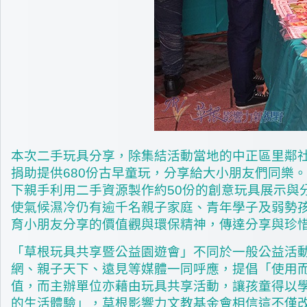
本次二手玩具分享，除集結活動當地的中正區里鄰
捐助提供680份古早童玩，分享給大小朋友們同樂
下親手利用二手資源製作約50份的創意玩具展示與
使氣候濕冷仍有逾千名親子家庭、青年學子及弱勢
育小朋友分享的價值觀與環保精神，傳達分享與珍
「草根玩具共享暨公益園遊會」不同於一般公益活
網、親子天下、遠見等媒體一同呼應，提倡「使用
值，而主辦單位亦藉由玩具共享活動，讓孩童得以
的生活體驗」，草根影響力文教基金會相信這不僅