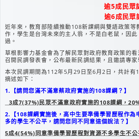
逾5成民眾
逾6成民眾
近年來，教育部陸續推動108新課綱與雙語政策
作，學生是台灣未來的主人翁，不是白老鼠，因此
過。
草根影響力基金會為了解民眾對政府教育政策的看
召開民調發表會，公布最新民調結果，且邀請專家
本次民調期間為112年5月29日至6月2日，共計有
摘述如下：
1.【請問您滿不滿意蔡政府實施的108課綱？】
3
成7(37%)民眾不滿意政府實施的108課綱，2
2.【108課綱實施後，高中生要準備學習歷程作
多的學生不公平，請問您同不同意這個說法？】
5
成4(54%)同意準備學習歷程對資源不多學生不公