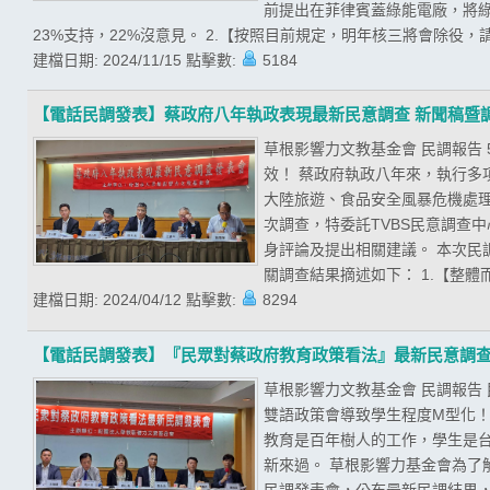
前提出在菲律賓蓋綠能電廠，將綠
23%支持，22%沒意見。 2.【按照目前規定，明年核三將會除役，請
建檔日期:
2024/11/15
點擊數:
5184
【電話民調發表】蔡政府八年執政表現最新民意調查 新聞稿暨
草根影響力文教基金會 民調報告
效！ 蔡政府執政八年來，執行
大陸旅遊、食品安全風暴危機處
次調查，特委託TVBS民意調查
身評論及提出相關建議。 本次民調期
關調查結果摘述如下： 1.【整體
建檔日期:
2024/04/12
點擊數:
8294
【電話民調發表】『民眾對蔡政府教育政策看法』最新民意調
草根影響力文教基金會 民調報告
雙語政策會導致學生程度M型化！
教育是百年樹人的工作，學生是
新來過。 草根影響力基金會為了