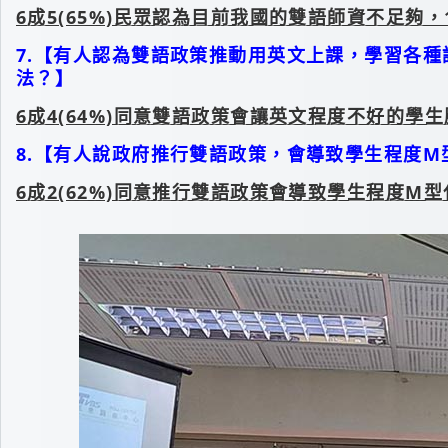
6
成5(65%)民眾認為目前我國的雙語師資不足夠，
7.【有人認為雙語政策推動用英文上課，學習各
法？】
6
成4(64%)同意雙語政策會讓英文程度不好的學
8.【有人說政府推行雙語政策，會導致學生程度
6
成2(62%)同意推行雙語政策會導致學生程度M型