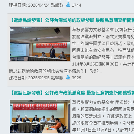
建檔日期:
2026/04/24
點擊數:
1744
【電話民調發表】公評台灣當前的政經發展 最新民意調查新聞
草根影響力文教基金會 民調報告
於關注黨派對立，兩次大規模罷
性。詐騙集團手法日益精巧，政
回應未能有效安撫民心，進而降低
台灣當前的政經發展」議題進行
114年8月25日至8月30日，共
問您對賴清德政府的施政表現滿不滿意？】 5成2...
建檔日期:
2025/09/05
點擊數:
3929
【電話民調發表】公評政府政策滿意度 最新民意調查新聞稿暨
草根影響力文教基金會 民調報告
雜，賴清德總統提出的兩國論及
風險的廣泛討論。 在能源政策
施的限貸令旨在控制房價，引發市
年11月1日至11月6日，共計有