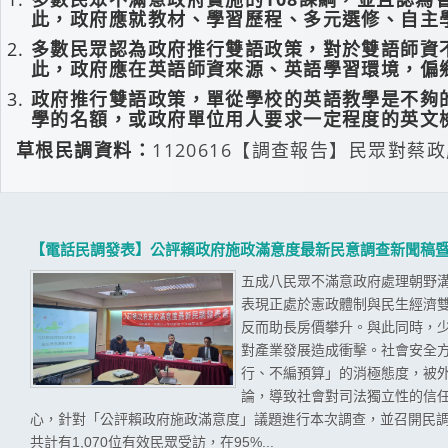
此，政府應就教材、學習歷程、多元選修、自主
多數民眾認為政府推行雙語政策，對於雙語師資
此，政府應在英語師資來源、英語學習環境，偏
政府推行雙語政策，單從學校的英語教學是不夠
學的名額，或政府單位用人要求一定程度的英文
草根民調資料：
1120616【調查報告】民眾對蔡
【電話民調發表】公評賴政府施政滿意度最新民意調查新聞稿
五成八民眾不滿意政府處理朝野溝
表現正處於憲政體制與民生經濟
反而助長房價攀升。與此同時，
對產業發展造成衝擊。社會安全
行、不編預算」的消極態度，被
論，導致社會對司法獨立性的信任
心，針對「公評賴政府施政滿意度」議題進行本次調查，並召開民調發
共計有1,070位有效民眾受訪，在95%...