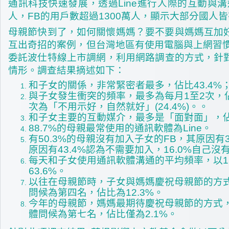
通訊科技快速發展，透過Line進行人際的互動與溝
人，FB的用戶數超過1300萬人，顯示大部分國
母親節快到了，如何關懷媽媽？要不要與媽媽互加
互出奇招的案例，但台灣地區有使用電腦與上網習慣
委託波仕特線上市調網，利用網路調查的方式，針對網
情形。調查結果摘述如下：
和子女的關係，非常緊密者最多，佔比
43.4%
與子女發生衝突的頻率，最多為每月1至2次，佔
次為「不用示好，自然就好」(24.4%)。
。
和子女主要的互動媒介，最多是「面對面」，佔88
88.7%
的母親最常使用的通訊軟體為Line。
有50.3%的母親沒有加入子女的FB，其原因有3
原因有43.4%認為不需要加入，16.0%自己沒
每天和子女使用通訊軟體溝通的平均頻率，以1至
63.6%。
以往在母親節時，子女與媽媽慶祝母親節的方式
問候為第四名，佔比為12.3%。
今年的母親節，媽媽最期待慶祝母親節的方式，佔
體問候為第七名，佔比僅為2.1%。