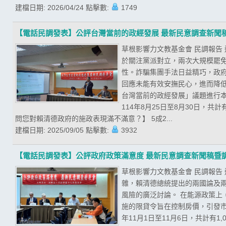
建檔日期:
2026/04/24
點擊數:
1749
【電話民調發表】公評台灣當前的政經發展 最新民意調查新聞
草根影響力文教基金會 民調報告
於關注黨派對立，兩次大規模罷
性。詐騙集團手法日益精巧，政
回應未能有效安撫民心，進而降低
台灣當前的政經發展」議題進行
114年8月25日至8月30日，共
問您對賴清德政府的施政表現滿不滿意？】 5成2...
建檔日期:
2025/09/05
點擊數:
3932
【電話民調發表】公評政府政策滿意度 最新民意調查新聞稿暨
草根影響力文教基金會 民調報告
雜，賴清德總統提出的兩國論及
風險的廣泛討論。 在能源政策
施的限貸令旨在控制房價，引發市
年11月1日至11月6日，共計有