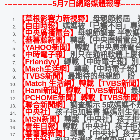
-------------------5
月7日網路媒體報導------------
【草根影響力新視野】
母親節將屆 
【自由時報】
媽媽被「已讀不回」專
【中央廣播電台】
母親節調查 半數
【蕃薯藤新聞】
轉載【中央廣播電台
【YAHOO新聞】
轉載【中央廣播電
【中時電子報】
別只在通訊軟體上慶
【Friendyy】
轉載【中時電子報】別
【Mach生活網】
轉載【中時電子報
【TVBS新聞】
最期待的母親節 盼
【Match 生活網】轉載【TVBS新聞
【Hami新聞】轉載【TVBS新聞】
最
【PCHOME新聞】轉載【TVBS新聞
【聯合新聞網】
調查顯示 5成媽媽
【中央社】
孩子拒加臉書 媽媽別生
【MSN新聞】
轉載【中央社】孩子拒
【青年日報】
轉載【中央社】孩子拒
【蕃薯藤新聞】
轉載【中央社】孩子