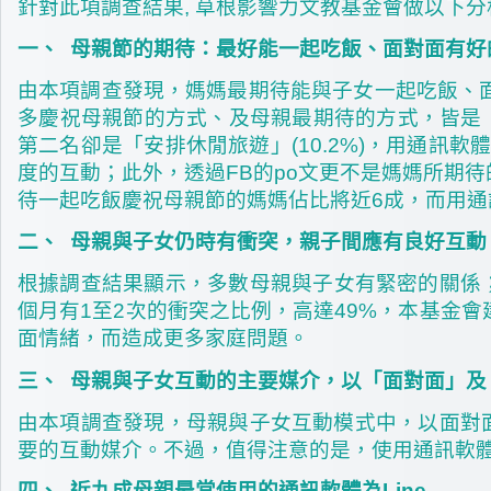
針對此項調查結果, 草根影響力文教基金會做以下分
一、
母親節的期待：最好能一起吃飯、面對面有好
由本項調查發現，媽媽最期待能與子女一起吃飯、
多慶祝母親節的方式、及母親最期待的方式，皆是
第二名卻是「安排休閒旅遊」(10.2%)，用通訊
度的互動；此外，透過FB的po文更不是媽媽所期
待一起吃飯慶祝母親節的媽媽佔比將近6成，而用通
二、
母親與子女仍時有衝突，親子間應有良好互動
根據調查結果顯示，多數母親與子女有緊密的關係
個月有1至2次的衝突之比例，高達49%，本基金
面情緒，而造成更多家庭問題。
三、
母親與子女互動的主要媒介，以
「面對面」及
由本項調查發現，母親與子女互動模式中，以面對
要的互動媒介。不過，值得注意的是，使用通訊軟
四、
近九成母親最常使用的通訊軟體為Line