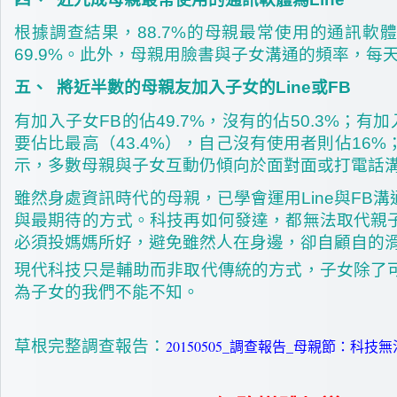
根據調查結果，88.7%的母親最常使用的通訊軟
69.9%。此外，母親用臉書與子女溝通的頻率，每天
五、
將近半數的母親友加入子女的
Line
或FB
有加入子女FB的佔49.7%，沒有的佔50.3%；有加
要佔比最高（43.4%），自己沒有使用者則佔16%
示，多數母親與子女互動仍傾向於面對面或打電話
雖然身處資訊時代的母親，已學會運用Line與F
與最期待的方式。科技再如何發達，都無法取代親
必須投媽媽所好，避免雖然人在身邊，卻自顧自的
現代科技只是輔助而非取代傳統的方式，子女除了
為子女的我們不能不知。
草根完整調查報告：
20150505_調查報告_母親節：科技