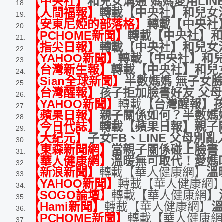
【中央社】
和兒女溝通 媽媽愛用LIN
【人間福報】
轉載【中央社】和兒女溝
【安東尼婭的部落格】
轉載【中央社】
【PCHOME新聞】
轉載【中央社】和
【指尖日報】
轉載【中央社】和兒女溝
【YAHOO新聞】
轉載【中央社】和兒
【台灣新生報】
轉載【中央社】和兒女
【Sian全球新聞】
半數媽媽 無子女
【台灣醒報】
孩子拒加臉書好友 父
【YAHOO新聞】
轉載
【台灣醒報】
【蘋果日報】
親子關係如何？半數媽
【今日代誌】
轉載【蘋果日報】親子
【大紀元】
子女FB、LINE 父母別亂
【東森新聞網】
當親子關係碰上臉書
【華人健康網】
溫暖無可取代！愛媽咪
【新浪新聞】
轉載【華人健康網】
溫
【YAHOO新聞】
轉載【華人健康網
【SOGO論壇】
轉載【華人健康網】
【Hami新聞】
轉載【華人健康網】
溫
【PCHOME新聞】
轉載【華人健康