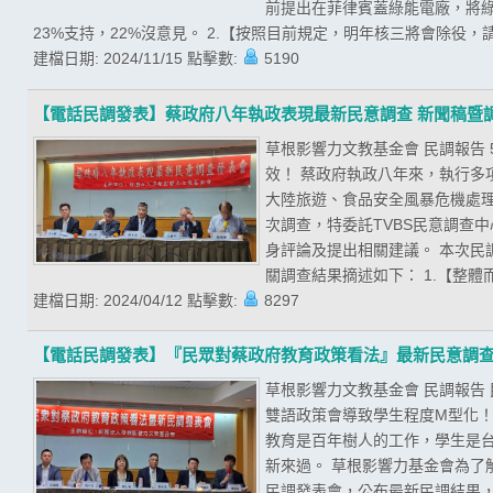
前提出在菲律賓蓋綠能電廠，將綠
23%支持，22%沒意見。 2.【按照目前規定，明年核三將會除役，請
建檔日期:
2024/11/15
點擊數:
5190
【電話民調發表】蔡政府八年執政表現最新民意調查 新聞稿暨
草根影響力文教基金會 民調報告
效！ 蔡政府執政八年來，執行
大陸旅遊、食品安全風暴危機處
次調查，特委託TVBS民意調查
身評論及提出相關建議。 本次民調期
關調查結果摘述如下： 1.【整體
建檔日期:
2024/04/12
點擊數:
8297
【電話民調發表】『民眾對蔡政府教育政策看法』最新民意調
草根影響力文教基金會 民調報告
雙語政策會導致學生程度M型化！
教育是百年樹人的工作，學生是
新來過。 草根影響力基金會為了
民調發表會，公布最新民調結果，且