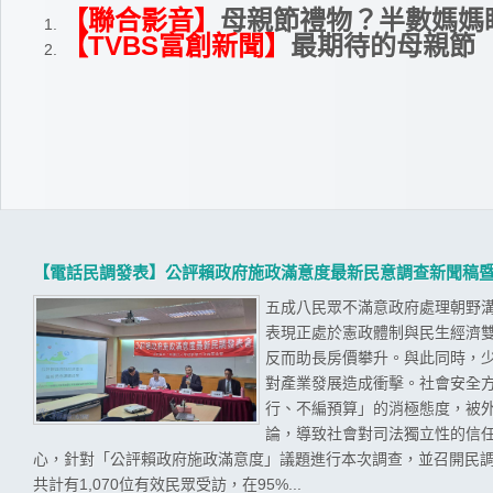
【聯合影音】
母親節禮物？半數媽媽
【TVBS富創新聞】
最期待的母親節
【電話民調發表】公評賴政府施政滿意度最新民意調查新聞稿
五成八民眾不滿意政府處理朝野溝
表現正處於憲政體制與民生經濟
反而助長房價攀升。與此同時，
對產業發展造成衝擊。社會安全
行、不編預算」的消極態度，被
論，導致社會對司法獨立性的信任
心，針對「公評賴政府施政滿意度」議題進行本次調查，並召開民調發
共計有1,070位有效民眾受訪，在95%...