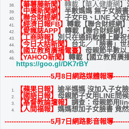
【蕃薯藤新聞】
轉載【華人健康網】
【中廣新聞網】
半數媽媽 無子女臉
【聯合財經網】
子女FB、LINE 父
【經濟日報FB】
轉載【聯合財經網】子
【愛瘋誌APP】
轉載【聯合財經網】子
【工商時報】
別只在通訊軟體上慶祝
【今日大話新聞】
台北／「臉書」世
【國立教育廣播電臺】
母親節半數以
【YAHOO新聞】
轉載【國立教育廣
https://goo.gl/DK7rBY
--------------------5
月8日網路媒體報導-----------
【蘋果日報】
逾半媽媽 沒加入子女
【國語日報】
母親節子女用LINE問
【基督教論壇報】
調查：母親節用li
【人間福報】
媽媽想加子女臉書 竟
--------------------5
月7日網路影音報導-----------