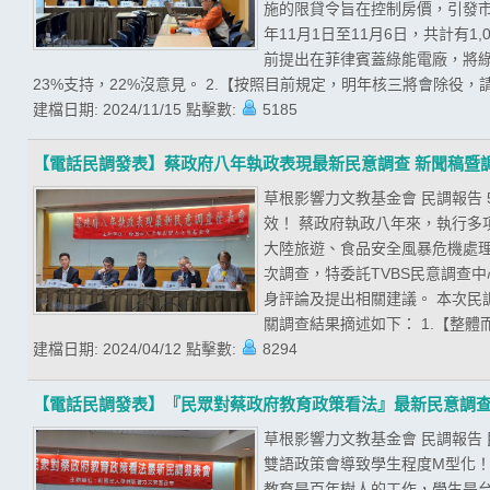
施的限貸令旨在控制房價，引發市
年11月1日至11月6日，共計有
前提出在菲律賓蓋綠能電廠，將綠
23%支持，22%沒意見。 2.【按照目前規定，明年核三將會除役，請
建檔日期:
2024/11/15
點擊數:
5185
【電話民調發表】蔡政府八年執政表現最新民意調查 新聞稿暨
草根影響力文教基金會 民調報告
效！ 蔡政府執政八年來，執行
大陸旅遊、食品安全風暴危機處
次調查，特委託TVBS民意調查
身評論及提出相關建議。 本次民調期
關調查結果摘述如下： 1.【整體
建檔日期:
2024/04/12
點擊數:
8294
【電話民調發表】『民眾對蔡政府教育政策看法』最新民意調
草根影響力文教基金會 民調報告
雙語政策會導致學生程度M型化！
教育是百年樹人的工作，學生是