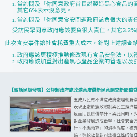
當詢問及「你同意政府首長説製造黑心食品的商
其它6%表示沒意見。
當詢問及「你同意食安問題政府該負很大的責任嗎
受訪民眾同意政府應該要負很大責任，其它3.2
此次食安事件讓社會耗費重大成本，針對上述調查結
政府應該更積極推動修改現有食品安全法，以
政府應該加重對出產黑心產品企業的管理以及
【電話民調發表】公評賴政府施政滿意度最新民意調查新聞稿
五成八民眾不滿意政府處理朝野溝
表現正處於憲政體制與民生經濟
反而助長房價攀升。與此同時，
對產業發展造成衝擊。社會安全
行、不編預算」的消極態度，被
論，導致社會對司法獨立性的信任