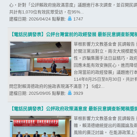
心，針對「公評賴政府施政滿意度」議題進行本次調查，並召開民調發
共計有1,070位有效民眾受訪，在95%...
建檔日期:
2026/04/24
點擊數:
1747
【電話民調發表】公評台灣當前的政經發展 最新民意調查新聞
草根影響力文教基金會 民調報告
於關注黨派對立，兩次大規模罷
性。詐騙集團手法日益精巧，政
回應未能有效安撫民心，進而降低
台灣當前的政經發展」議題進行
114年8月25日至8月30日，共
問您對賴清德政府的施政表現滿不滿意？】 5成2...
建檔日期:
2025/09/05
點擊數:
3929
【電話民調發表】公評政府政策滿意度 最新民意調查新聞稿暨
草根影響力文教基金會 民調報告
雜，賴清德總統提出的兩國論及
風險的廣泛討論。 在能源政策