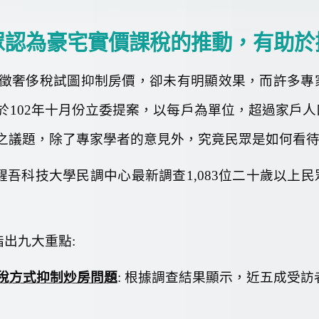
眾認為豪宅實價課稅的推動，有助於
徵奢侈稅試圖抑制房價，卻未有明顯效果，而許多專
於
102
年十月份立委提案，以每戶為單位，超過家戶人
之議題，除了專家學者的意見外，究竟民眾是如何看
醒吾科技大學民調中心最新調查
1,083
位二十歲以上民
指出九大重點
:
稅方式抑制炒房問題
:
根據調查結果顯示，近五成
受訪