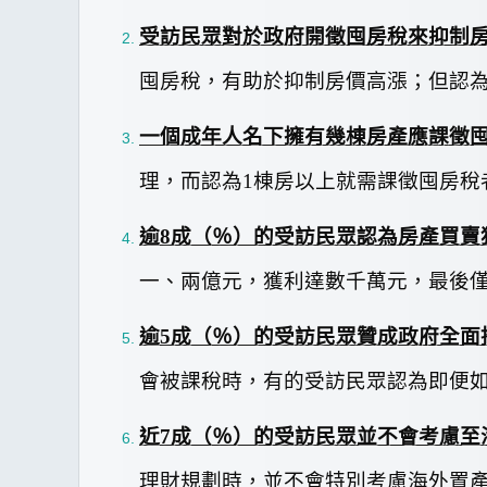
受訪民眾對於政府開徵囤房稅來抑制
囤房稅，有助於抑制房價高漲；但認
一個成年人名下擁有幾棟房產應課徵
理
，而認為
1
棟房以上就需課徵囤房稅
逾
8
成（
％）的受訪民眾認為房產買賣
一、兩億元，獲利達數千萬元，最後
逾
5
成（
％）的受訪民眾贊成政府全面
會被課稅時，有
的受訪民眾認為即便
近
7
成（
％）的受訪民眾並不會考慮至
理財規劃時，並不會特別考慮海外置