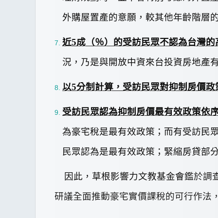
外購屋置產的意願，較其他年齡階層
近
5
成（
％）的受訪民眾不認為台灣的
況，乃是與開放中資來台投資房地產
以
5
分制計算，受訪民眾對抑制房價政
受訪民眾認為抑制房價最有效政策依
為豪宅稅是最有效政策；而有
受訪民
民眾認為是最有效政策；緊縮房貸部
因此，
草根影響力文教基金會
鑑於調
研議全面推動豪宅實價課稅的可行作法