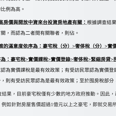
的比例為高
。
高房價與開放中資來台投資房地產有關：
根據調查結
有關，而認為二者間有關聯者，則佔
。
策的滿意度依序為：豪宅稅（
分）
>
奢侈稅（
分）
>
實
序為：豪宅稅
>
實價課稅
>
實價登錄
>
奢侈稅
>
緊縮房貸
>
眾認為實價課稅是最有效政策；有
受訪民眾認為實價登
分，則有
受訪民眾認為是最有效政策；至於囤房稅部分
查結果，目前豪宅稅僅有少數的地方政府推動。因此，
，例如針對房屋售價超過1億元以上之豪宅，即就交易