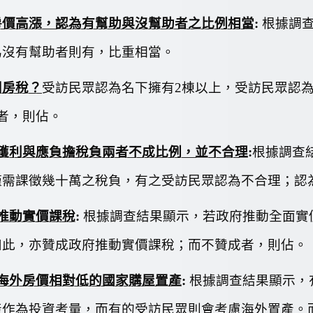
房價高漲，認為有幫助與沒幫助者之比例相當
:
根據調
為沒有幫助者則有
，比重相當。
囤房稅？
受訪民眾認為名下擁有
2
棟以上，
受訪民眾認
者，則佔
。
獲利與應負擔稅負兩者不成比例，並不合理
:
根據調查
僅需課徵幾十萬之稅負，有
之受訪民眾認為不合理；認
推動實價課稅
:
根據調查結果顯示，若政府推動全面實
如此，亦贊成政府推動實價課稅；而不贊成者，則佔
。
海外房價相對低的國家購屋置產
:
根據調查結果顯示，
產作為投資考量，而有
的受訪民眾則會考慮海外置產。