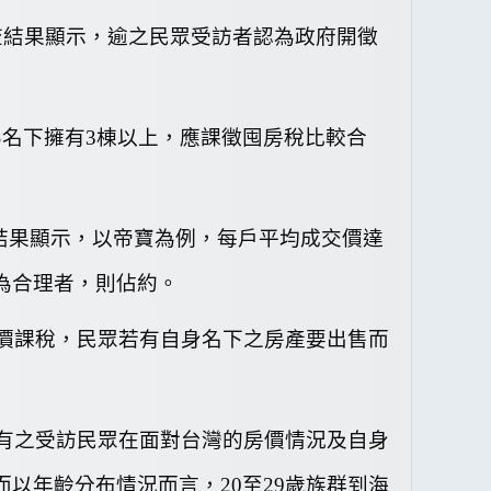
查結果顯示，
逾
之民眾受訪者認為政府開徵
為名下擁有
3
棟以上，應課徵囤房稅比較合
結果顯示，以帝寶為例，每戶平均成交價達
為合理者，則佔約
。
價課稅，民眾若有自身名下之房產要出售而
有
之受訪民眾在面對台灣的房價情況及自身
而以年齡分布情況而言，
20
至
29
歲族群到海