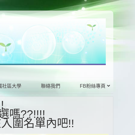
城社區大學
聯絡我們
FB粉絲專頁
!!
??!!!!
選嗎
!!
在入圍名單內吧