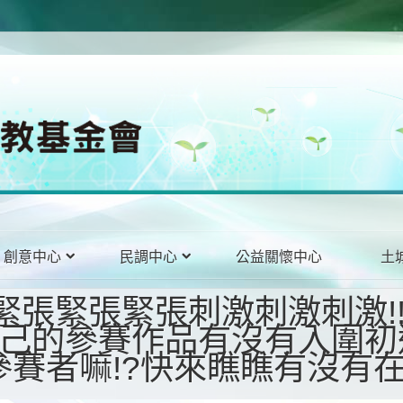
創意中心
民調中心
公益關懷中心
土
!
緊張緊張緊張
刺激刺激刺激
己的參賽作品有沒有入圍初
!?
參賽者嘛
快來瞧瞧
有沒有