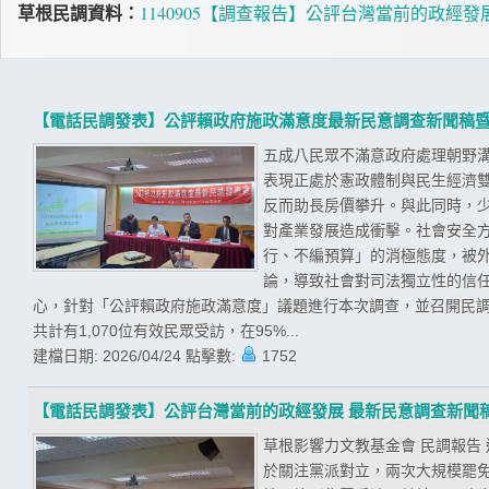
草根民調資料：
1140905【調查報告】公評台灣當前的政經
【電話民調發表】公評賴政府施政滿意度最新民意調查新聞稿
五成八民眾不滿意政府處理朝野溝
表現正處於憲政體制與民生經濟
反而助長房價攀升。與此同時，
對產業發展造成衝擊。社會安全
行、不編預算」的消極態度，被
論，導致社會對司法獨立性的信任
心，針對「公評賴政府施政滿意度」議題進行本次調查，並召開民調發
共計有1,070位有效民眾受訪，在95%...
建檔日期:
2026/04/24
點擊數:
1752
【電話民調發表】公評台灣當前的政經發展 最新民意調查新聞
草根影響力文教基金會 民調報告
於關注黨派對立，兩次大規模罷