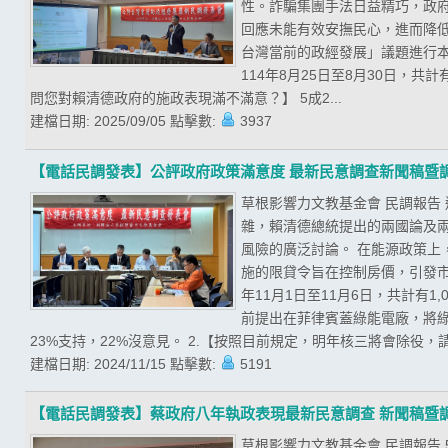
性。詐騙集團手法日益精巧，政
回應未能有效安撫民心，進而降低
台灣當前的政經發展」議題進行
114年8月25日至8月30日，共
問您對賴清德政府的施政表現滿不滿意？】 5成2...
建檔日期:
2025/09/05
點擊數:
3937
【電話民調發表】公評政府政策滿意度 最新民意調查新聞稿暨
草根影響力文教基金會 民調報告
雜，賴清德總統提出的兩國論及
風險的廣泛討論。 在能源政策
施的限貸令旨在控制房價，引發市
年11月1日至11月6日，共計有
前提出在菲律賓蓋綠能電廠，將綠
23%支持，22%沒意見。 2.【按照目前規定，明年核三將會除役，請
建檔日期:
2024/11/15
點擊數:
5191
【電話民調發表】蔡政府八年執政表現最新民意調查 新聞稿暨
草根影響力文教基金會 民調報告