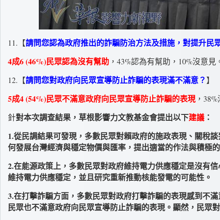
請問您認為政府推出的詐騙防治方法及措施，對提升民
11.【
4成6 (46%)民眾認為沒有幫助
，43%認為有幫助，10%沒意見
請問您對政府向民眾宣導防止詐騙的表現滿不滿意？
12.【
】
5成4 (54%)民眾不滿意政府向民眾宣導防止詐騙的表現
，38
對本次調查結果，草根影響力文教基金會提出以下
建議
：
針
1.從民調結果可發現，多數民眾對賴政府的施政表現、關稅
何發展台灣經濟與穩定物價與匯率，提出適當的作法與積極的
2.在能源政策上，多數民眾對政府維持電力供應穩定是沒有
維持電力供應穩定，並且研究重新推動核能發電的可能性。
3.在打擊詐騙方面，多數民眾對政府打擊詐騙的表現感到不
民眾也不滿意政府向民眾宣導防止詐騙的表現。顯然，民眾對