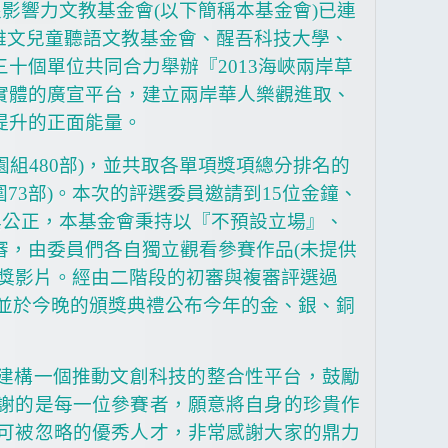
根影響力文教基金會
(
以下簡稱本基金會
)
已連
雅文兒童聽語文教基金會、醒吾科技大學、
三十個單位共同合力舉辦『
2013
海峽兩岸草
實體的廣宣平台，建立兩岸華人樂觀進取、
提升的正面能量。
園組
480
部
)
，並共取各單項獎項總分排名的
圍
73
部
)
。本次的評選委員邀請到
15
位金鐘、
與公正，本基金會秉持以
『
不預設立場
』
、
審，由委員們各自獨立觀看參賽作品
(
未提供
獎影片。經由二階段的初審與複審評選過
並於今晚的頒獎典禮公布今年的金、銀、銅
建構一個推動文創科技的整合性平台，鼓勵
謝的是每一位參賽者，願意將自身的珍貴作
可被忽略的優秀人才，非常感謝大家的鼎力