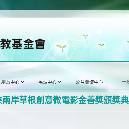
創意中心
民調中心
公益關懷中心
土
峽兩岸草根創意微電影金善獎頒獎典