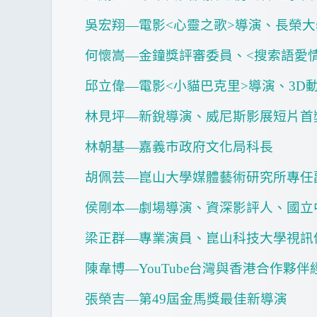
吳宏翔—電影
<
心靈之歌
>
導演、長榮大
何懷嵩—金鐘獎評審委員、
<
搜索語愛
邱立偉—電影
<
小貓巴克里
>
導演、
3D
林見坪—新銳導演、威尼斯影展短片首
林朝基—嘉義市政府文化局科長
胡佩芸—崑山大學媒體藝術研究所專任
侯剛本—劇場導演、資深影評人、國立
梁正群—專業演員、崑山科技大學視訊
陳韋博—
YouTube
台灣與香港合作夥伴
張榮吉—第
49
屆金馬獎最佳新導演