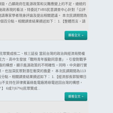
損毀，凸顯政府在能源政策和災難應變上的不足，總統的
施政表現的看法，特委託TVBS民意調查中心針對「公評
請專家學者現身評論及提出相關建議。 本次民調期間為
3.0個百分點。相關調查結果摘述如下： 1.【整體而言，請
觀看全文
眾民眾贊成核二、核三延役 當前台灣的政治與經濟局勢複
民力，高中生發放「戰時青年服勤同意書」，引發對戰爭
廠的構想，顯示能源政策的不明確性。同時，中央銀行實
，也加深民眾對潛在衝突的擔憂。 本次民調期間為113
0個百分點。相關調查結果摘述如下： 1.【經濟部長郭智輝日
%)不支持在菲律賓蓋綠能電廠將綠電送回台灣的構想，
成7(67%)民眾贊成...
觀看全文