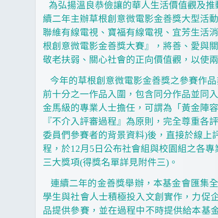
為弘揚溫良恭儉讓的華人生活價值觀及推
續二年主辦草根創意微電影金善獎大型活
聯維有線電視、寶福有線電視、宜芳生活
根創意微電影金善獎大賽』，將善、愛與
敬老扶弱、關心社會的正向價值觀，以使
今年的草根創意微電影金善獎之參賽作品
前十分之一作品入圍，包含同分作品並同
金馬級的專業人士擔任，可謂為「黃金陣
『
不介入評審過程
』
為原則，完全尊重各
委員們參賽者的背景資料
)
後，直接於線上
程，於
12
月
5
日公布社會組與校園組之各專
三大獎項
(
得獎名單詳見附件三
)
。
連續二年的金善獎舉辦，本基金會匯集
學生與社會人士積極投入文創實作，力促
品提供參賽，並在過程中不時提供給本基