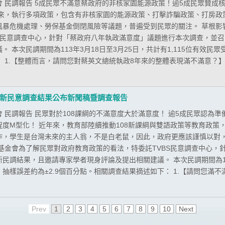
 民調報告 5成民眾不滿意蔡政府的非核家園能源政策！逾5成民眾贊成
年來，執行多項政策，包含有非核家園的能源政策、打擊詐騙政策、打房政
風暴危機處理、勞保基金倒閉風險等議題，普遍受到民眾的關注。 草根影
BS民意調查中心，針對「蔡政府八年執政滿意度」議題進行本次調查，並
 本次民調期間為113年3月18日至3月25日，共計有1,115位有效民
 1.【整體而言，請問您對蔡英文總統執政8年來的整體表現滿不滿意？】 .
新民意調查結果公布新聞稿暨調查報告
 民調報告 民眾對於108課綱的不滿意度大於滿意度！ 逾5成民眾認為
程度M型化！ 近年來，教育部陸續推動108新課綱與雙語政策等教育政
作，學生是台灣未來的主人翁，不是白老鼠，因此，政府更應該謹慎以對
力基金會為了解民眾對政府教育政策的看法，特委託TVBS民意調查中心
民調結果，且邀請專家學者現身評論及提出相關建議。 本次民調期間為112
抽樣誤差約為±2.9個百分點。相關調查結果摘述如下： 1.【請問您滿不滿意
Prev
1
2
3
4
5
6
7
8
9
10
Next