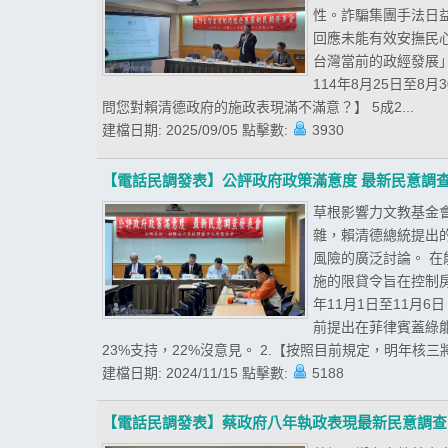
性。詐騙集團手法日
回應未能有效安撫民
台灣當前的政經發展
114年8月25日至8
問您對賴清德政府的施政表現滿不滿意？】 5成2...
建檔日期:
2025/09/05
點擊數:
3930
【電話民調發表】公評政府政策滿意度 最新民意調
草根影響力文教基金會
雜，賴清德總統提出
風險的廣泛討論。 
施的限貸令旨在控制
年11月1日至11月6
前提出在菲律賓蓋綠能
23%支持，22%沒意見。 2.【按照目前規定，明年核三
建檔日期:
2024/11/15
點擊數:
5188
【電話民調發表】蔡政府八年執政表現最新民意調查