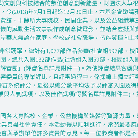
動文創與科技結合的數位創意創新能量，財團法人草
動，今
(2013)
年
7
月
1
日起迄
12
月
30
日止，本基金會邀請
消費館、十餘所大專院校、民間企業，以及公益組織等
關懷的感動生活故事製作成創意微電影，並結合虛擬與
兩岸華人無論在家庭、學校或社會職場，皆能發揮向上
非常踴躍，總計有
1,077
部作品參賽
(
社會組
597
部、校
入圍，總共入圍
132
部作品
(
社會組入圍
59
部、校園組入
容評審團」
(
評審名單詳見附件一
)
。為使評審結果客觀
評審委員的專業評比，且評審過程中，係採線上獨立評
評審系統評分，最後以總分數平均法予以評審入圍及得
業與人氣獎項，以及佳作獎項
(
得獎名單詳見附件二
)
，
全國各大專院校、企業、公益機構與媒體等資源力量，
企業善盡社會責任。本活動得以順利進行，當然最要感
金會與承辦單位許多寶貴的意見。每一位參賽者都是不