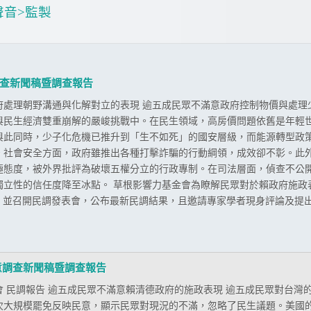
聲音
>
監製
查新聞稿暨調查報告
府處理朝野溝通與化解對立的表現 逾五成民眾不滿意政府控制物價與處理
與民生經濟雙重崩解的嚴峻挑戰中。在民生領域，高房價問題依舊是年輕
與此同時，少子化危機已推升到「生不如死」的國安層級，而能源轉型政
。社會安全方面，政府雖推出各種打擊詐騙的行動綱領，成效卻不彰。此
極態度，被外界批評為破壞五權分立的行政專制。在司法層面，偵查不公
獨立性的信任度降至冰點。 草根影響力基金會為瞭解民眾對於賴政府施政表
並召開民調發表會，公布最新民調結果，且邀請專家學者現身評論及提出相關
意調查新聞稿暨調查報告
 民調報告 逾五成民眾不滿意賴清德政府的施政表現 逾五成民眾對台灣
次大規模罷免反映民意，顯示民眾對現況的不滿，忽略了民生議題。美國