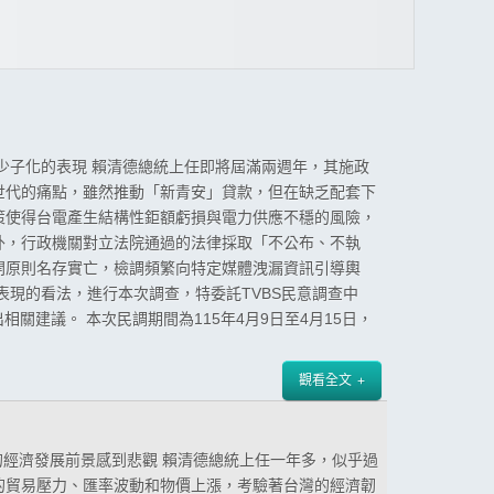
少子化的表現 賴清德總統上任即將屆滿兩週年，其施政
世代的痛點，雖然推動「新青安」貸款，但在缺乏配套下
策使得台電產生結構性鉅額虧損與電力供應不穩的風險，
外，行政機關對立法院通過的法律採取「不公布、不執
開原則名存實亡，檢調頻繁向特定媒體洩漏資訊引導輿
現的看法，進行本次調查，特委託TVBS民意調查中
建議。 本次民調期間為115年4月9日至4月15日，
觀看全文
的經濟發展前景感到悲觀 賴清德總統上任一年多，似乎過
的貿易壓力、匯率波動和物價上漲，考驗著台灣的經濟韌