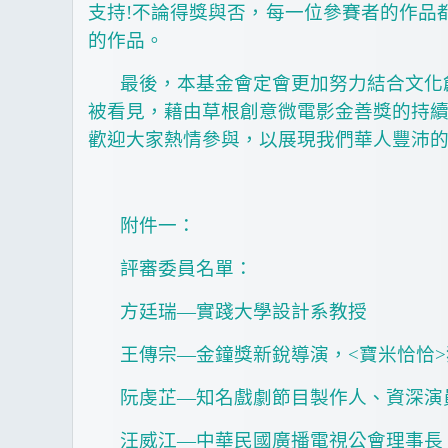
支持
!
不論得獎與否，每一位參賽者的作品
的作品。
最後，本基金會定會更加努力結合文化
被看見，藉由草根創意微電影金善獎的持
歡迎大家熱情參與，以展現我們華人豐沛
附件一：
評審委員名單：
方廷瑞—實踐大學設計系教授
王傳宗—金鐘獎新銳導演，
<
寶米恰恰
>
阮虔芷—知名戲劇節目製作人、資深演
汪威江—中華民國廣播電視公會理事長