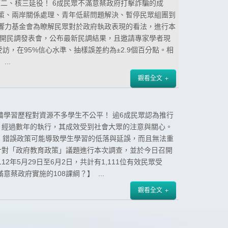
核二、核三延役！ 6成民眾不滿意蔡政府打擊詐騙的成
策、兩岸關係處理、青年低薪問題解決、暫停民眾組團到
響力基金會為瞭解民眾對於政府執政表現的看法，進行本
召開民調發表會，公布最新民調結果，且邀請專家學者現
眾受訪，在95%信心水準、抽樣誤差約為±2.9個百分點。相
..
觀看全文
準備學習歷程對資源不多學生不公平！ 逾6成民眾認為推行
策，經過數年的執行，其成效受到社會大眾的注意與關心。
，錯誤政策可能導致學生學習的低落與延誤，而且無法重
，針對「政府教育政策」議題進行本次調查，並於今日召開
年5月29日至6月2日，共計有1,111位有效民眾受
蔡政府實施的108課綱？】 ...
觀看全文