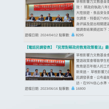
草根影響力文教基金會
效！ 蔡政府執政八
大陸旅遊、食品安全
次調查，特委託TV
身評論及提出相關建議。
關調查結果摘述如下：
建檔日期:
2024/04/12
點擊數:
8295
【電話民調發表】『民眾對蔡政府教育政策看法』最
草根影響力文教基金會
雙語政策會導致學生
教育是百年樹人的工
新來過。 草根影響
民調發表會，公布最新
訪，在95%信心水準、
建檔日期:
2023/06/16
點擊數:
16800