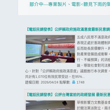
鄒介中—專業製片、電影
<
聽見下雨的
【電話民調發表】公評賴政府施政滿意度最新民意調
五成八民眾不滿意政
表現正處於憲政體制
反而助長房價攀升。
對產業發展造成衝擊
行、不編預算」的消
論，導致社會對司法
心，針對「公評賴政府施政滿意度」議題進行本次調查，
共計有1,070位有效民眾受訪，在95%...
建檔日期:
2026/04/24
點擊數:
1748
【電話民調發表】公評台灣當前的政經發展 最新民
草根影響力文教基金會
於關注黨派對立，兩