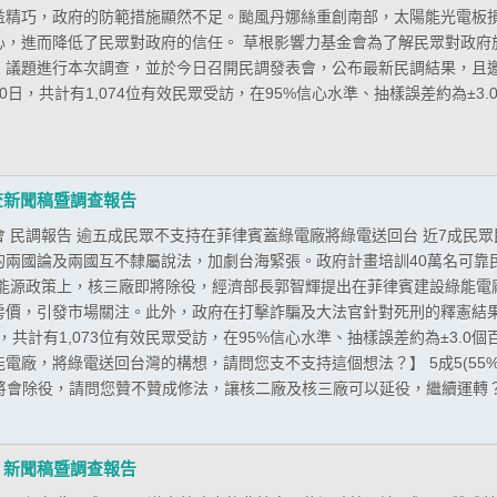
益精巧，政府的防範措施顯然不足。颱風丹娜絲重創南部，太陽能光電板
心，進而降低了民眾對政府的信任。 草根影響力基金會為了解民眾對政府
」議題進行本次調查，並於今日召開民調發表會，公布最新民調結果，且邀
月30日，共計有1,074位有效民眾受訪，在95%信心水準、抽樣誤差約為±
查新聞稿暨調查報告
 民調報告 逾五成民眾不支持在菲律賓蓋綠電廠將綠電送回台 近7成民
的兩國論及兩國互不隸屬說法，加劇台海緊張。政府計畫培訓40萬名可靠
在能源政策上，核三廠即將除役，經濟部長郭智輝提出在菲律賓建設綠能電
房價，引發市場關注。此外，政府在打擊詐騙及大法官針對死刑的釋憲結果
日，共計有1,073位有效民眾受訪，在95%信心水準、抽樣誤差約為±3.
電廠，將綠電送回台灣的構想，請問您支不支持這個想法？】 5成5(55
將會除役，請問您贊不贊成修法，讓核二廠及核三廠可以延役，繼續運轉？】 6
 新聞稿暨調查報告