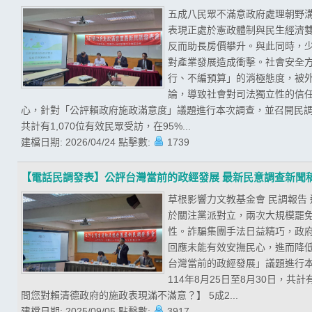
五成八民眾不滿意政府處理朝野溝
表現正處於憲政體制與民生經濟
反而助長房價攀升。與此同時，
對產業發展造成衝擊。社會安全
行、不編預算」的消極態度，被
論，導致社會對司法獨立性的信任
心，針對「公評賴政府施政滿意度」議題進行本次調查，並召開民調發
共計有1,070位有效民眾受訪，在95%...
建檔日期:
2026/04/24
點擊數:
1739
【電話民調發表】公評台灣當前的政經發展 最新民意調查新聞
草根影響力文教基金會 民調報告
於關注黨派對立，兩次大規模罷
性。詐騙集團手法日益精巧，政
回應未能有效安撫民心，進而降低
台灣當前的政經發展」議題進行
114年8月25日至8月30日，共
問您對賴清德政府的施政表現滿不滿意？】 5成2...
建檔日期:
2025/09/05
點擊數:
3917