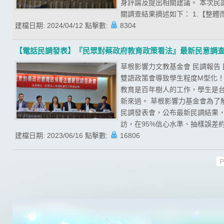
身評論及提出相關建議。 本次民調期
關調查結果摘述如下： 1.【整體
建檔日期:
2024/04/12
點擊數:
8304
【電話民調發表】『民眾對蔡政府教育政策看法』最新民意調
草根影響力文教基金會 民調報告
雙語政策會導致學生程度M型化！
教育是百年樹人的工作，學生是
新來過。 草根影響力基金會為了
民調發表會，公布最新民調結果，且
訪，在95%信心水準、抽樣誤差約為
建檔日期:
2023/06/16
點擊數:
16806
P