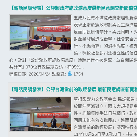
【電話民調發表】公評賴政府施政滿意度最新民意調查新聞稿
五成八民眾不滿意政府處理朝野溝
表現正處於憲政體制與民生經濟
反而助長房價攀升。與此同時，
對產業發展造成衝擊。社會安全
行、不編預算」的消極態度，被
論，導致社會對司法獨立性的信任
心，針對「公評賴政府施政滿意度」議題進行本次調查，並召開民調發
共計有1,070位有效民眾受訪，在95%...
建檔日期:
2026/04/24
點擊數:
1754
【電話民調發表】公評台灣當前的政經發展 最新民意調查新聞
草根影響力文教基金會 民調報告
於關注黨派對立，兩次大規模罷
性。詐騙集團手法日益精巧，政
回應未能有效安撫民心，進而降低
台灣當前的政經發展」議題進行
114年8月25日至8月30日，共