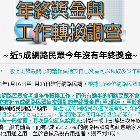
~ 
近
5
成網路民眾今年沒有年終獎金
~
，一般上班族最關心的議題莫過於自己究竟可以領取多少年
年1月16日至1月23日進行網路民調，
根據1,099位網路民眾
的網路民眾會考慮年後轉換工作，而仍有逾半的網路民眾不會
亦有近五成網路民眾這次領到的年終獎金是1至2個月，至於
根據網路民調結果顯示，
有近5成的網路民眾這次沒有領到年終
獎金者不到3%(2.91%)，能領到5至6個月年終獎金者僅
作為一般儲蓄，其次是包紅包給家人
:
針對一般上班族這次年終
一般的儲蓄，而有2成5(25.57%)的網路民眾會包紅包給
做為其他用途之用，至於會做為投資用途者，則不到1成。