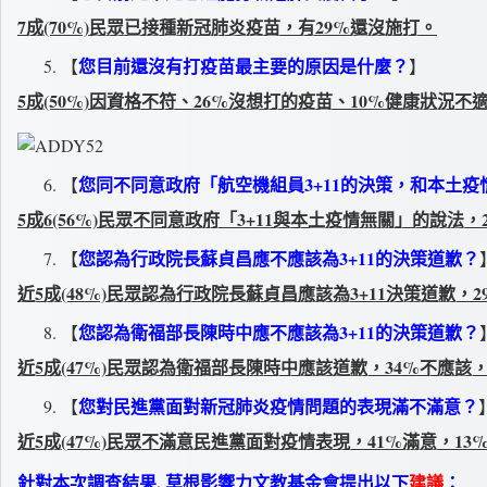
7
成(70%)民眾已接種新冠肺炎疫苗，有29%還沒施打。
您目前還沒有打疫苗最主要的原因是什麼？
【
】
5
成(50%)因資格不符、26%沒想打的疫苗、10%健康狀況不
您同不同意政府「航空機組員3+11的決策，和本土
【
5
成6(56%)民眾不同意政府「3+11與本土疫情無關」的說法，
您認為行政院長蘇貞昌應不應該為3+11的決策道歉？
【
近5成(48%)民眾認為行政院長蘇貞昌應該為3+11決策道歉，
您認為衛福部長陳時中應不應該為3+11的決策道歉？
【
近5成(47%)民眾認為衛福部長陳時中應該道歉，34%不應該
您對民進黨面對新冠肺炎疫情問題的表現滿不滿意？
【
近5成(47%)民眾不滿意民進黨面對疫情表現，41%滿意，13
針對本次調查結果, 草根影響力文教基金會提出以下
建議
：