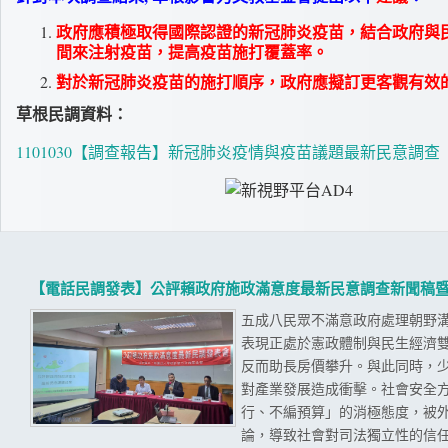
政府應積極取得國際認證的新冠肺炎疫苗，結合政府與
間來注射疫苗，提高疫苗施打覆蓋率。
對於新冠肺炎疫苗的施打順序，政府應擬訂更客觀有效
草根民調資料：
1101030【調查報告】新冠肺炎疫情與疫苗議題最新民意調查
【電話民調發表】公評賴政府施政滿意度最新民意調查新聞稿
五成八民眾不滿意政府處理朝野溝
表現正處於憲政體制與民生經濟
反而助長房價攀升。與此同時，
對產業發展造成衝擊。社會安全
行、不編預算」的消極態度，被
論，導致社會對司法獨立性的信任