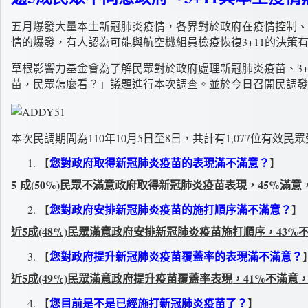
五月爆發大量本土新冠肺炎疫情，各界對於政府在疫情控制、
情的爆發，有人認為可能與航空機組員檢疫恢復3+11的決策
草根影響力基金會為了解民眾對於政府處理新冠肺炎疫苗、3+
苗，民眾怎麼看？」議題進行本次調查。並於今日召開民調發
本次民調期間為110年10月5日至8日，共計有1,077位有效
您對政府取得新冠肺炎疫苗的表現滿不滿意？
【
】
5
成(50%)民眾不滿意政府取得新冠肺炎疫苗表現，45%滿意
您對政府安排新冠肺炎疫苗的施打順序滿不滿意？
【
】
近5成(48%)民眾滿意政府安排新冠肺炎疫苗施打順序，43%
您對政府提升新冠肺炎疫苗覆蓋率的表現滿不滿意？
【
近5成(49%)民眾滿意政府提升疫苗覆蓋率表現，41%不滿意
您目前是不是已經施打新冠肺炎疫苗了？
【
】