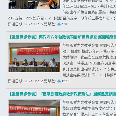
施的限貸令旨在控制房價，引發市
年11月1日至11月6日，共計有
前提出在菲律賓蓋綠能電廠，將綠
23%支持，22%沒意見。 2.【按照目前規定，明年核三將會除役，請
建檔日期:
2024/11/15
點擊數:
5183
【電話民調發表】蔡政府八年執政表現最新民意調查 新聞稿暨
草根影響力文教基金會 民調報告
效！ 蔡政府執政八年來，執行
大陸旅遊、食品安全風暴危機處
次調查，特委託TVBS民意調查
身評論及提出相關建議。 本次民調期
關調查結果摘述如下： 1.【整體
建檔日期:
2024/04/12
點擊數:
8293
【電話民調發表】『民眾對蔡政府教育政策看法』最新民意調
草根影響力文教基金會 民調報告
雙語政策會導致學生程度M型化！
教育是百年樹人的工作，學生是