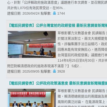
心，針對「公評賴政府施政滿意度」議題進行本次調查，並召開民調發
共計有1,070位有效民眾受訪，在95%...
建檔日期:
2026/04/24
點擊數:
1744
【電話民調發表】公評台灣當前的政經發展 最新民意調查新聞
草根影響力文教基金會 民調報告
於關注黨派對立，兩次大規模罷
性。詐騙集團手法日益精巧，政
回應未能有效安撫民心，進而降低
台灣當前的政經發展」議題進行
114年8月25日至8月30日，共
問您對賴清德政府的施政表現滿不滿意？】 5成2...
建檔日期:
2025/09/05
點擊數:
3928
【電話民調發表】公評政府政策滿意度 最新民意調查新聞稿暨
草根影響力文教基金會 民調報告
雜，賴清德總統提出的兩國論及
風險的廣泛討論。 在能源政策