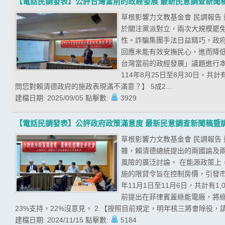
【電話民調發表】公評台灣當前的政經發展 最新民意調查新聞
草根影響力文教基金會 民調報告
於關注黨派對立，兩次大規模罷
性。詐騙集團手法日益精巧，政
回應未能有效安撫民心，進而降低
台灣當前的政經發展」議題進行
114年8月25日至8月30日，共
問您對賴清德政府的施政表現滿不滿意？】 5成2...
建檔日期:
2025/09/05
點擊數:
3929
【電話民調發表】公評政府政策滿意度 最新民意調查新聞稿暨
草根影響力文教基金會 民調報告
雜，賴清德總統提出的兩國論及
風險的廣泛討論。 在能源政策
施的限貸令旨在控制房價，引發市
年11月1日至11月6日，共計有
前提出在菲律賓蓋綠能電廠，將綠
23%支持，22%沒意見。 2.【按照目前規定，明年核三將會除役，請
建檔日期:
2024/11/15
點擊數:
5184