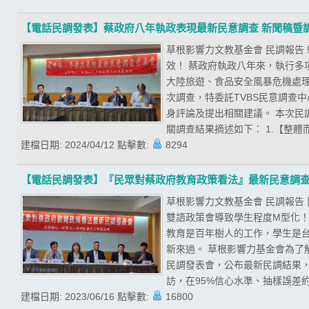
【電話民調發表】蔡政府八年執政表現最新民意調查 新聞稿暨
草根影響力文教基金會 民調報告
效！ 蔡政府執政八年來，執行
大陸旅遊、食品安全風暴危機處
次調查，特委託TVBS民意調查
身評論及提出相關建議。 本次民調期
關調查結果摘述如下： 1.【整體
建檔日期:
2024/04/12
點擊數:
8294
【電話民調發表】『民眾對蔡政府教育政策看法』最新民意調
草根影響力文教基金會 民調報告
雙語政策會導致學生程度M型化！
教育是百年樹人的工作，學生是
新來過。 草根影響力基金會為了
民調發表會，公布最新民調結果，且
訪，在95%信心水準、抽樣誤差約為
建檔日期:
2023/06/16
點擊數:
16800