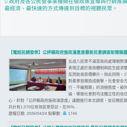
 政府及各公民營事業機關在做政策宣導與行銷推
最經濟、最快速的方式傳達到目標的視聽民眾。
【電話民調發表】公評賴政府施政滿意度最新民意調查新聞稿
五成八民眾不滿意政府處理朝野溝
表現正處於憲政體制與民生經濟
反而助長房價攀升。與此同時，
對產業發展造成衝擊。社會安全
行、不編預算」的消極態度，被
論，導致社會對司法獨立性的信任
心，針對「公評賴政府施政滿意度」議題進行本次調查，並召開民調發
共計有1,070位有效民眾受訪，在95%...
建檔日期:
2026/04/24
點擊數:
1746