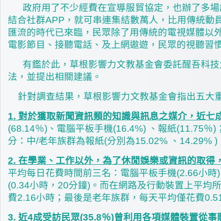
政府用了不少經費在宣導服貿協定，也辦了多場
結合社群APP，就可串連集結數萬人，比用傳統動
匯流的時代已來臨，民眾除了用傳統的電視媒體以外
電影節目、接聽電話、及上網遨遊，民眾的視聽習
有鑑於此，草根影響力文教基金會委託醒吾科技大學
法，並提出相關建議。
針對調查結果，草根影響力文教基金會指出五大重
1. 對於獲取新聞資訊類的知識與訊息之媒介，近七
(68.14％)、電腦平板手機(16.4%) 、報紙(11.7
分：中/老年族群為報紙(分別為15.02% 、14.29%
2. 在學業、工作以外，為了休閒娛樂或資訊的取得，
平均每日花費時間前三名：電腦平板手機(2.66小時)、
(0.34小時，20分鐘)。而在網路及行動裝置上平
費2.16小時；最後是老年族群，每天平均僅花費0.
3. 近4成受訪民眾(35.8％)曾利用各項媒體裝置從