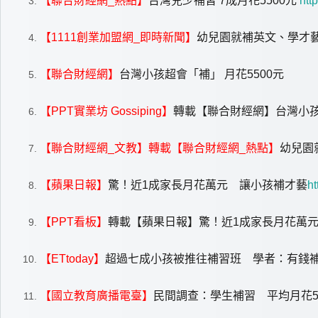
【聯合財經網_熱點】
台灣兒少補習 7成月花5500元
htt
【1111創業加盟網_即時新聞】
幼兒園就補英文、學才藝 
【聯合財經網】
台灣小孩超會「補」 月花5500元
【PPT實業坊 Gossiping】
轉載【聯合財經網】台灣小孩超
【聯合財經網_文教】轉載【聯合財經網_熱點】
幼兒園
【蘋果日報】
驚！近1成家長月花萬元 讓小孩補才藝
ht
【PPT看板】
轉載【蘋果日報】驚！近1成家長月花萬
【ETtoday】
超過七成小孩被推往補習班 學者：有錢
【國立教育廣播電臺】
民間調查：學生補習 平均月花