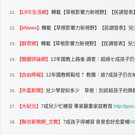
【LIFE生活網】
轉載【草根影響力新視野】【民調發表
【eNews】
轉載【草根影響力新視野】【民調發表】兒
【群眾網】
轉載【草根影響力新視野】【民調發表】兒
【關鍵評論網】
12
年國教上路後 調查：超過七成孩子仍
【自由時報】
12
年國教輕鬆唸？ 教團︰逾7成孩子仍在
【中嘉新聞】
兒少學習知多少 草根：別扼殺孩子的興
【大紀元】
7
成兒少忙補習 專家籲重家庭教育
http://goo
【聯合新聞網_文教】
7
成孩子得補習 背景愈好愈愛補
ht