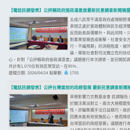
【電話民調發表】公評賴政府施政滿意度最新民意調查新聞稿
五成八民眾不滿意政府處理朝野溝
表現正處於憲政體制與民生經濟
反而助長房價攀升。與此同時，
對產業發展造成衝擊。社會安全
行、不編預算」的消極態度，被
論，導致社會對司法獨立性的信任
心，針對「公評賴政府施政滿意度」議題進行本次調查，並召開民調發
共計有1,070位有效民眾受訪，在95%...
建檔日期:
2026/04/24
點擊數:
1755
【電話民調發表】公評台灣當前的政經發展 最新民意調查新聞
草根影響力文教基金會 民調報告
於關注黨派對立，兩次大規模罷
性。詐騙集團手法日益精巧，政
回應未能有效安撫民心，進而降低
台灣當前的政經發展」議題進行
114年8月25日至8月30日，共