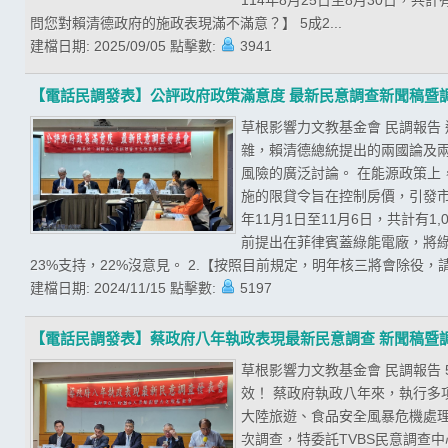
問您對賴清德政府的施政表現滿不滿意？】 5成2...
建檔日期:
2025/09/05
點擊數:
3941
【電話民調發表】公評政府政策滿意度 最新民意調查新聞稿暨
草根影響力文教基金會 民調報告
雜，賴清德總統提出的兩國論及
風險的廣泛討論。 在能源政策
施的限貸令旨在控制房價，引發市
年11月1日至11月6日，共計有
前提出在菲律賓蓋綠能電廠，將綠
23%支持，22%沒意見。 2.【按照目前規定，明年核三將會除役，請
建檔日期:
2024/11/15
點擊數:
5197
【電話民調發表】蔡政府八年執政表現最新民意調查 新聞稿暨
草根影響力文教基金會 民調報告
效！ 蔡政府執政八年來，執行
大陸旅遊、食品安全風暴危機處
次調查，特委託TVBS民意調查