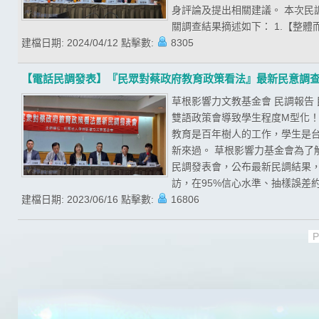
身評論及提出相關建議。 本次民調期
關調查結果摘述如下： 1.【整體
建檔日期:
2024/04/12
點擊數:
8305
【電話民調發表】『民眾對蔡政府教育政策看法』最新民意調
草根影響力文教基金會 民調報告
雙語政策會導致學生程度M型化！
教育是百年樹人的工作，學生是
新來過。 草根影響力基金會為了
民調發表會，公布最新民調結果，且
訪，在95%信心水準、抽樣誤差約為
建檔日期:
2023/06/16
點擊數:
16806
P